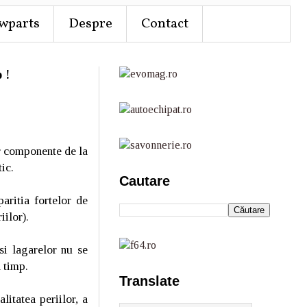
wparts
Despre
Contact
 !
r componente de la
ic.
Cautare
aritia fortelor de
iilor).
si lagarelor nu se
n timp.
Translate
litatea periilor, a