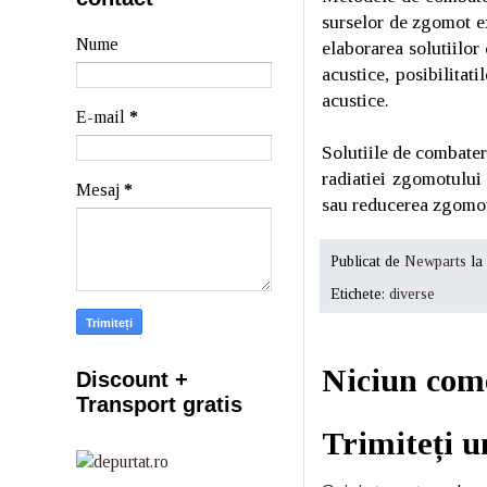
surselor de zgomot e
Nume
elaborarea solutiilor
acustice, posibilitat
acustice.
E-mail
*
Solutiile de combater
radiatiei zgomotului
Mesaj
*
sau reducerea zgomotu
Publicat de
Newparts
la
Etichete:
diverse
Niciun com
Discount +
Transport gratis
Trimiteți 