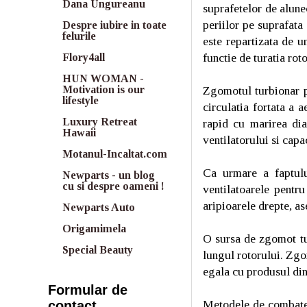
Dana Ungureanu
suprafetelor de alune
periilor pe suprafata
Despre iubire in toate
felurile
este repartizata de 
functie de turatia rot
Flory4all
HUN WOMAN -
Zgomotul turbionar pr
Motivation is our
lifestyle
circulatia fortata a 
Luxury Retreat
rapid cu marirea dia
Hawaii
ventilatorului si capa
Motanul-Incaltat.com
Ca urmare a faptulu
Newparts - un blog
cu si despre oameni !
ventilatoarele pentru
aripioarele drepte, a
Newparts Auto
Origamimela
O sursa de zgomot tur
Special Beauty
lungul rotorului. Zg
egala cu produsul dint
Formular de
Metodele de combater
contact