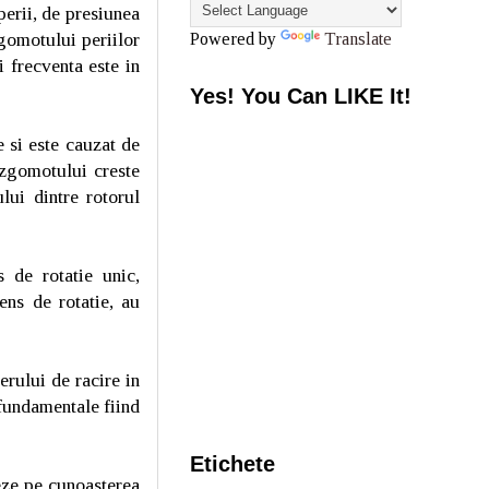
perii, de presiunea
gomotului periilor
Powered by
Translate
 frecventa este in
Yes! You Can LIKE It!
e si este cauzat de
l zgomotului creste
lui dintre rotorul
 de rotatie unic,
ens de rotatie, au
erului de racire in
fundamentale fiind
Etichete
eze pe cunoasterea