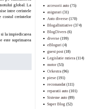
motului global. La
accesorii auto
(75)
se intre cerintele
asigurari
(31)
e costul cerintelor
Auto diverse
(170)
BlogalInitiative
(374)
BlogDivers
(6)
 si la impiedicarea
diverse
(199)
ce este suprimarea
eBloguri
(4)
guest post
(18)
Legislatie rutiera
(114)
motor
(53)
Orkestra
(96)
piese
(191)
recomandat
(111)
reparatii auto
(101)
Sisteme auto
(89)
Super Blog
(52)