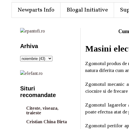
Newparts Info
Blogal Initiative
Su
Cum
Arhiva
Masini elec
Zgomotul produs de m
natura diferita cum a
Zgomotul mecanic are
Situri
ciocnire si de frecare
recomandate
Zgomotul lagarelor a
Citeste, viseaza,
poate efectua atat de 
traieste
Cristian China Birta
Zgomotul periilor apa