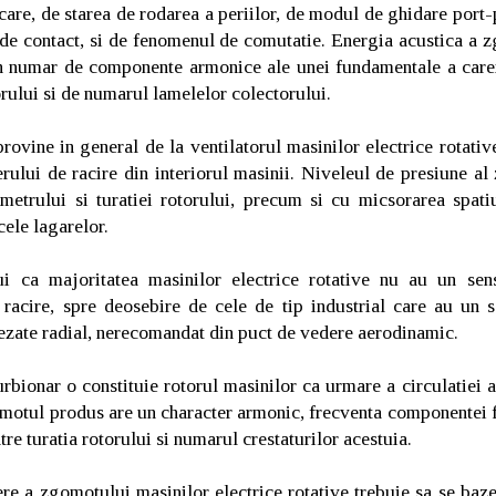
care, de starea de rodarea a periilor, de modul de ghidare port-
 de contact, si de fenomenul de comutatie. Energia acustica a z
un numar de componente armonice ale unei fundamentale a carei
orului si de numarul lamelelor colectorului.
ovine in general de la ventilatorul masinilor electrice rotativ
aerului de racire din interiorul masinii. Niveleul de presiune a
metrului si turatiei rotorului, precum si cu micsorarea spatiu
cele lagarelor.
i ca majoritatea masinilor electrice rotative nu au un sens
 racire, spre deosebire de cele de tip industrial care au un s
sezate radial, nerecomandat din puct de vedere aerodinamic.
bionar o constituie rotorul masinilor ca urmare a circulatiei a
omotul produs are un character armonic, frecventa componentei 
re turatia rotorului si numarul crestaturilor acestuia.
e a zgomotului masinilor electrice rotative trebuie sa se baz