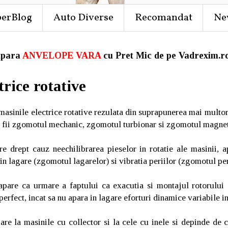
perBlog
Auto Diverse
Recomandat
Ne
para
ANVELOPE VARA
cu Pret Mic de pe Vadrexim.ro
trice rotative
asinile electrice rotative rezulata din suprapunerea mai multo
r fii zgomotul mechanic, zgomotul turbionar si zgomotul magnet
 drept cauz neechilibrarea pieselor in rotatie ale masinii, ap
 in lagare (zgomotul lagarelor) si vibratia periilor (zgomotul per
pare ca urmare a faptului ca exacutia si montajul rotorului 
perfect, incat sa nu apara in lagare eforturi dinamice variabile i
re la masinile cu collector si la cele cu inele si depinde de ca