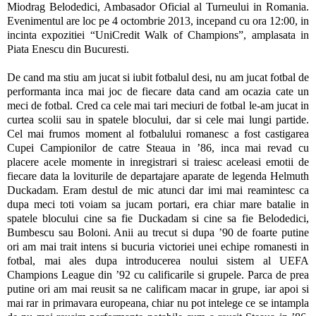
Miodrag Belodedici, Ambasador Oficial al Turneului in Romania.
Evenimentul are loc pe 4 octombrie 2013, incepand cu ora 12:00, in
incinta expozitiei “UniCredit Walk of Champions”, amplasata in
Piata Enescu din Bucuresti.
De cand ma stiu am jucat si iubit fotbalul desi, nu am jucat fotbal de
performanta inca mai joc de fiecare data cand am ocazia cate un
meci de fotbal. Cred ca cele mai tari meciuri de fotbal le-am jucat in
curtea scolii sau in spatele blocului, dar si cele mai lungi partide.
Cel mai frumos moment al fotbalului romanesc a fost castigarea
Cupei Campionilor de catre Steaua in ’86, inca mai revad cu
placere acele momente in inregistrari si traiesc aceleasi emotii de
fiecare data la loviturile de departajare aparate de legenda Helmuth
Duckadam. Eram destul de mic atunci dar imi mai reamintesc ca
dupa meci toti voiam sa jucam portari, era chiar mare batalie in
spatele blocului cine sa fie Duckadam si cine sa fie Belodedici,
Bumbescu sau Boloni. Anii au trecut si dupa ’90 de foarte putine
ori am mai trait intens si bucuria victoriei unei echipe romanesti in
fotbal, mai ales dupa introducerea noului sistem al UEFA
Champions League din ’92 cu calificarile si grupele. Parca de prea
putine ori am mai reusit sa ne calificam macar in grupe, iar apoi si
mai rar in primavara europeana, chiar nu pot intelege ce se intampla