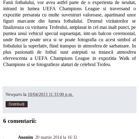
Fanii fotbalului, vor avea astfel parte de o experienta de neuitat,
intrand in lumea UEFA Champions League si traversand o
expozitie presarata cu multe suveniruri valoroase, apartinand unor
figuri marcante din lumea fotbalului. Drumul vizitatorilor se
finalizeaza cu vizitarea Trofeului, amplasat in cel mai inalt punct, pe
puntea unui vehicul special supraetajat, intr-un balcon ceremonial,
unde fiecare poate urca si se poate fotografia cu acest simbol al
fotbalului la superlativ, fiind transpus in atmosfera de sarbatoare. In
plus pasionatii de fotbal sunt asteptati sa traiască atmosfera
efervescenta a UEFA Champions League in expozitia Walk of
Champions si se fotografieze alaturi de celebrul Trofeu.
Newparts
la
10/04/2013 11:33:00 p.m.
Distribuiți
6 comentarii:
Anonim
20 martie 2014 la 16:32