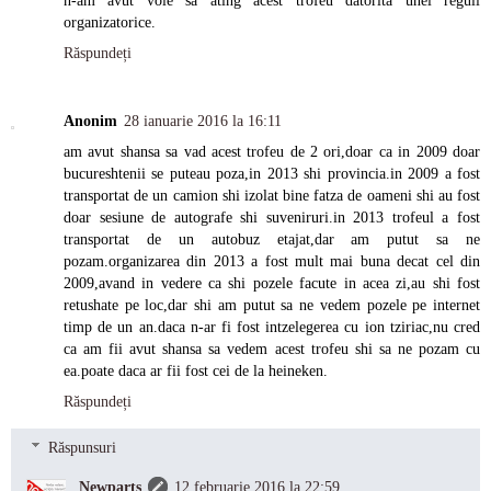
n-am avut voie sa ating acest trofeu datorita unei reguli
organizatorice.
Răspundeți
Anonim
28 ianuarie 2016 la 16:11
am avut shansa sa vad acest trofeu de 2 ori,doar ca in 2009 doar
bucureshtenii se puteau poza,in 2013 shi provincia.in 2009 a fost
transportat de un camion shi izolat bine fatza de oameni shi au fost
doar sesiune de autografe shi suveniruri.in 2013 trofeul a fost
transportat de un autobuz etajat,dar am putut sa ne
pozam.organizarea din 2013 a fost mult mai buna decat cel din
2009,avand in vedere ca shi pozele facute in acea zi,au shi fost
retushate pe loc,dar shi am putut sa ne vedem pozele pe internet
timp de un an.daca n-ar fi fost intzelegerea cu ion tziriac,nu cred
ca am fii avut shansa sa vedem acest trofeu shi sa ne pozam cu
ea.poate daca ar fii fost cei de la heineken.
Răspundeți
Răspunsuri
Newparts
12 februarie 2016 la 22:59