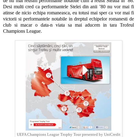
de nu mai reusim performante notabile cum a reusit Steaua in ’86.
Desi multi cred ca performantele Stelei din anii ’80 nu vor mai fi
atinse de nicio echipa romaneasca, eu totusi mai sper ca vor mai fi
victorii si performantele notabile in dreptul echipelor romanesti de
club si macar o data-n viata sa mai aducem in tara Trofeul
Champions League.
UEFA Champions League Trophy Tour presented by UniCredit