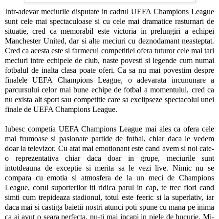
Intr-adevar meciurile disputate in cadrul UEFA Champions League
sunt cele mai spectaculoase si cu cele mai dramatice rasturnari de
situatie, cred ca memorabil este victoria in prelungiri a echipei
Manchester United, dar si alte meciuri cu deznodamant neasteptat.
Cred ca acesta este si farmecul competitiei ofera tuturor cele mai tari
meciuri intre echipele de club, naste povesti si legende cum numai
fotbalul de inalta clasa poate oferi. Ca sa nu mai povestim despre
finalele UEFA Champions League, o adevarata incununare a
parcursului celor mai bune echipe de fotbal a momentului, cred ca
nu exista alt sport sau competitie care sa exclipseze spectacolul unei
finale de UEFA Champions League.
Iubesc competia UEFA Champions League mai ales ca ofera cele
mai frumoase si pasionate partide de fotbal, chiar daca le vedem
doar la televizor. Cu atat mai emotionant este cand avem si noi cate-
o reprezentativa chiar daca doar in grupe, meciurile sunt
intotdeauna de exceptie si merita sa le vezi live. Nimic nu se
compara cu emotia si atmosfera de la un meci de Champions
League, corul suporterilor iti ridica parul in cap, te trec fiori cand
simti cum trepideaza stadionul, totul este feeric si la superlativ, iar
daca mai si castiga baietii nostri atunci poti spune cu mana pe inima
ca ai avut o seara perfecta, nu-ti mai incapi in piele de bucurie. Mi-