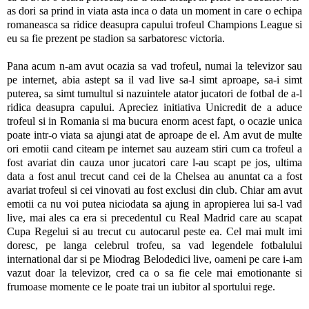
as dori sa prind in viata asta inca o data un moment in care o echipa
romaneasca sa ridice deasupra capului trofeul Champions League si
eu sa fie prezent pe stadion sa sarbatoresc victoria.
Pana acum n-am avut ocazia sa vad trofeul, numai la televizor sau
pe internet, abia astept sa il vad live sa-l simt aproape, sa-i simt
puterea, sa simt tumultul si nazuintele atator jucatori de fotbal de a-l
ridica deasupra capului. Apreciez initiativa Unicredit de a aduce
trofeul si in Romania si ma bucura enorm acest fapt, o ocazie unica
poate intr-o viata sa ajungi atat de aproape de el. Am avut de multe
ori emotii cand citeam pe internet sau auzeam stiri cum ca trofeul a
fost avariat din cauza unor jucatori care l-au scapt pe jos, ultima
data a fost anul trecut cand cei de la Chelsea au anuntat ca a fost
avariat trofeul si cei vinovati au fost exclusi din club. Chiar am avut
emotii ca nu voi putea niciodata sa ajung in apropierea lui sa-l vad
live, mai ales ca era si precedentul cu Real Madrid care au scapat
Cupa Regelui si au trecut cu autocarul peste ea. Cel mai mult imi
doresc, pe langa celebrul trofeu, sa vad legendele fotbalului
international dar si pe Miodrag Belodedici live, oameni pe care i-am
vazut doar la televizor, cred ca o sa fie cele mai emotionante si
frumoase momente ce le poate trai un iubitor al sportului rege.