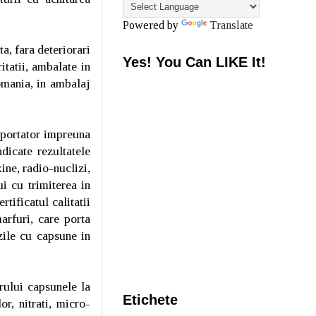
Powered by
Translate
a, fara deteriorari
Yes! You Can LIKE It!
tatii, ambalate in
omania, in ambalaj
nsportator impreuna
ndicate rezultatele
xine, radio-nuclizi,
ui cu trimiterea in
tificatul calitatii
arfuri, care porta
zile cu capsune in
rului capsunele la
Etichete
or, nitrati, micro-