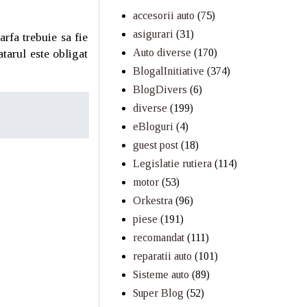
accesorii auto
(75)
asigurari
(31)
rfa trebuie sa fie
tarul este obligat
Auto diverse
(170)
BlogalInitiative
(374)
BlogDivers
(6)
diverse
(199)
eBloguri
(4)
guest post
(18)
Legislatie rutiera
(114)
motor
(53)
Orkestra
(96)
piese
(191)
recomandat
(111)
reparatii auto
(101)
Sisteme auto
(89)
Super Blog
(52)