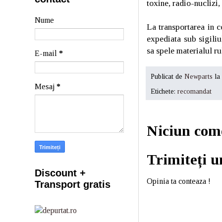
toxine, radio-nuclizi,
Nume
La transportarea in c
expediata sub sigiliu
sa spele materialul ru
E-mail
*
Publicat de
Newparts
la
Mesaj
*
Etichete:
recomandat
Niciun com
Trimiteți 
Discount +
Opinia ta conteaza !
Transport gratis