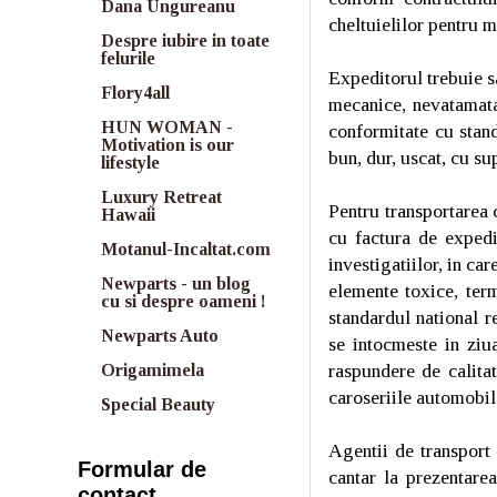
Dana Ungureanu
cheltuielilor pentru m
Despre iubire in toate
felurile
Expeditorul trebuie sa
Flory4all
mecanice, nevatamata
HUN WOMAN -
conformitate cu stan
Motivation is our
bun, dur, uscat, cu su
lifestyle
Luxury Retreat
Pentru transportarea 
Hawaii
cu factura de expediti
Motanul-Incaltat.com
investigatiilor, in ca
Newparts - un blog
elemente toxice, term
cu si despre oameni !
standardul national r
Newparts Auto
se intocmeste in ziu
raspundere de calita
Origamimela
caroseriile automobile
Special Beauty
Agentii de transport 
Formular de
cantar la prezentarea 
contact