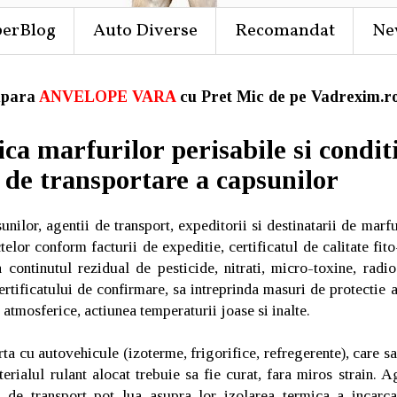
perBlog
Auto Diverse
Recomandat
Ne
para
ANVELOPE VARA
cu Pret Mic de pe Vadrexim.ro
ica marfurilor perisabile si conditi
 de transportare a capsunilor
nilor, agentii de transport, expeditorii si destinatarii de marfu
elor conform facturii de expeditie, certificatul de calitate fito-
 continutul rezidual de pesticide, nitrati, micro-toxine, radio
ertificatului de confirmare, sa intreprinda masuri de protectie a
 atmosferice, actiunea temperaturii joase si inalte.
ta cu autovehicule (izoterme, frigorifice, refregerente), care sa
terialul rulant alocat trebuie sa fie curat, fara miros strain. A
 de transport pot lua asupra lor izolarea termica a incarca