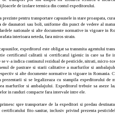
ijloacele de izolare termica din contul expeditorului.
 prezinte pentru transportare capsunele in stare proaspata, curat
 de daunatori sau boli, uniforme din punct de vedere al maturi
dardele nationale si alte documente normative in vigoare in R
prafata interioara neteda, fara miros strain.
capsunilor, expeditorul este obligat sa transmita agentului tra
e certificatul calitatii si certificatul igienic in care sa fie i
re se v-a indica continutul rezidual de pesticide, nitrati, micro-to
enul de pastrare si starii calitative a marfurilor si ambalajul
espectiv si alte documente normative in vigoare in Romania. Cer
a prezentarii si se legalizeaza cu stampila expeditorului de m
tea marfurilor si ambalajului. Expeditorul trebuie sa aseze la
lor in randuri compacte fara intervale intre ele.
primesc spre transportare de la expeditori si predau destinata
certificatului fito-sanitar, inclusiv privind prezenta pesticidel