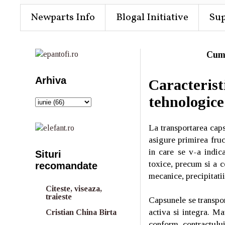
Newparts Info
Blogal Initiative
Su
Cum
Arhiva
Caracterist
tehnologice
La transportarea capsu
asigure primirea fruct
in care se v-a indica
Situri
toxice, precum si a c
recomandate
mecanice, precipitatii
Citeste, viseaza,
traieste
Capsunele se transpor
activa si integra. Ma
Cristian China Birta
conform contractului