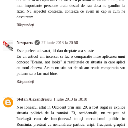
mai importante persoane arata destul de rau daca ne gandim la
fizic. Nu aspectul conteaza, conteaza ce avem in cap si cum ne
descurcam.
Răspundeți
Newparts
27 iunie 2013 la 20:58
Este perfect adevarat, iti dau dreptate asa si este.
Eu un articol am incercat sa fac o comparatie intre aplicarea unui
concept "Brains, not looks" si rezultatele cu situatia in care aplici
cu totul altceva. Acum nu stiu cat de ok am reusit comparatia sau
puteam sa o fac mai bine.
Răspundeți
Stefan Alexandrescu
1 iulie 2013 la 18:18
Nae Ionescu, aflat în Occident prin anii 20, a fost rugat să explice
situatia politică de la români. Ei, occidentalii, nu reuşeau să
înteleagă cum de funcţionează totuşi mecanismul politic în
România, presărat cu nenumărate partide, aripi, fracţiuni, grupări