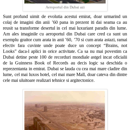
Aeroportul din Dubai azi
Sunt profund uimit de evolutia acestui emirat, doar urmarind un
colaj de imagini din anii ’60 pana in prezent iti dai seama ca au
reusit sa transforme desertul in cel mai luxuriant paradis din lume.
Am ales imaginile cu aeroportul din Dubai care cred ca sunt un
exemplu graitor cum arata in anii ’60, ’70 si cum arata astazi, ramai
efectiv fara cuvinte unde poate duce un concept “Brains, not
Looks” daca-l aplici in orice activitate. Ca sa nu mai povestim ca
Dubai detine peste 100 de recorduri mondiale astgel incat oficialii
de la Guinness Book of Records au decis logic sa deschida o
reprezentanta in emirat. Dubai se lauda cu cea mai mare cladire din
lume, cel mai luxos hotel, cel mai mare Mall, doar cateva din dintre
cele mai uluitoare realizari tehnice si argitectonice.