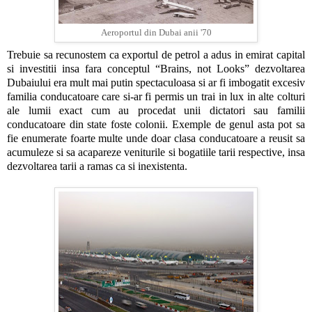
Aeroportul din Dubai anii '70
Trebuie sa recunostem ca exportul de petrol a adus in emirat capital
si investitii insa fara conceptul “Brains, not Looks” dezvoltarea
Dubaiului era mult mai putin spectaculoasa si ar fi imbogatit excesiv
familia conducatoare care si-ar fi permis un trai in lux in alte colturi
ale lumii exact cum au procedat unii dictatori sau familii
conducatoare din state foste colonii. Exemple de genul asta pot sa
fie enumerate foarte multe unde doar clasa conducatoare a reusit sa
acumuleze si sa acapareze veniturile si bogatiile tarii respective, insa
dezvoltarea tarii a ramas ca si inexistenta.