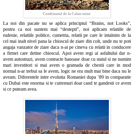
Combinatul de la Calan ruine
La noi din pacate nu se aplica principiul “Brains, not Looks”,
pentru ca noi suntem mai “destepti”, noi aplicam relatiile de
rudenie, relatiile politice, cumetria, relatii pe care le intalnim de la
cel mai inalt nivel pana la chioscul de ziare din colt, unde nu te poti
angaja vanzator de ziare daca n-ai pe cineva cu relatii in conducere
a firmei care detine chioscul. Apoi avem regi ai asfaltului dar n-
avem autostrazi, avem contracte banoase doar cu statul si ne numim
mari investitori si mai avem o gramada de chestii care in mod
normal n-ar trebui sa le avem, logic ne era mult mai bine daca nu le
aveam. Diferentele intre evolutia Romaniei dupa ’89 in comparatie
cu Dubai este enorma si te cutremuri doar cand te gandesti ce avem
si ce puteam avea.