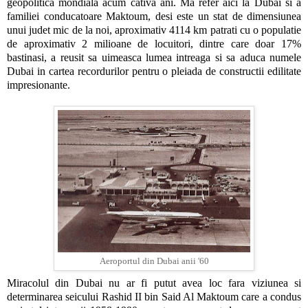
geopolitica mondiala acum cativa ani. Ma refer aici la Dubai si a
familiei conducatoare Maktoum, desi este un stat de dimensiunea
unui judet mic de la noi, aproximativ 4114 km patrati cu o populatie
de aproximativ 2 milioane de locuitori, dintre care doar 17%
bastinasi, a reusit sa uimeasca lumea intreaga si sa aduca numele
Dubai in cartea recordurilor pentru o pleiada de constructii edilitate
impresionante.
Aeroportul din Dubai anii '60
Miracolul din Dubai nu ar fi putut avea loc fara viziunea si
determinarea seicului Rashid II bin Said Al Maktoum care a condus