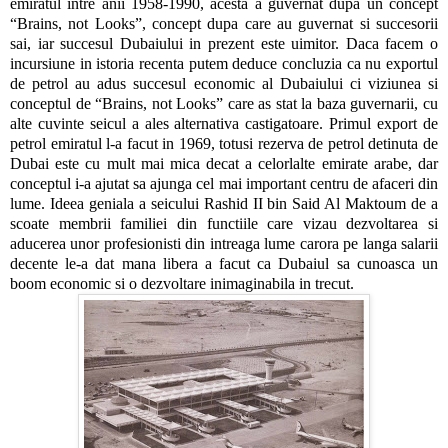
emiratul intre anii 1958-1990, acesta a guvernat dupa un concept
“Brains, not Looks”, concept dupa care au guvernat si succesorii
sai, iar succesul Dubaiului in prezent este uimitor. Daca facem o
incursiune in istoria recenta putem deduce concluzia ca nu exportul
de petrol au adus succesul economic al Dubaiului ci viziunea si
conceptul de “Brains, not Looks” care as stat la baza guvernarii, cu
alte cuvinte seicul a ales alternativa castigatoare. Primul export de
petrol emiratul l-a facut in 1969, totusi rezerva de petrol detinuta de
Dubai este cu mult mai mica decat a celorlalte emirate arabe, dar
conceptul i-a ajutat sa ajunga cel mai important centru de afaceri din
lume. Ideea geniala a seicului Rashid II bin Said Al Maktoum de a
scoate membrii familiei din functiile care vizau dezvoltarea si
aducerea unor profesionisti din intreaga lume carora pe langa salarii
decente le-a dat mana libera a facut ca Dubaiul sa cunoasca un
boom economic si o dezvoltare inimaginabila in trecut.