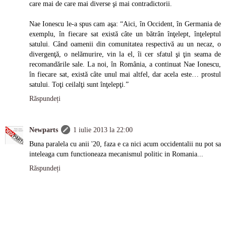
care mai de care mai diverse şi mai contradictorii.
Nae Ionescu le-a spus cam aşa: “Aici, în Occident, în Germania de
exemplu, în fiecare sat există câte un bătrân înţelept, înţeleptul
satului. Când oamenii din comunitatea respectivă au un necaz, o
divergenţă, o nelămurire, vin la el, îi cer sfatul şi ţin seama de
recomandările sale. La noi, în România, a continuat Nae Ionescu,
în fiecare sat, există câte unul mai altfel, dar acela este… prostul
satului. Toţi ceilalţi sunt înţelepţi.”
Răspundeți
Newparts
1 iulie 2013 la 22:00
Buna paralela cu anii '20, faza e ca nici acum occidentalii nu pot sa
inteleaga cum functioneaza mecanismul politic in Romania...
Răspundeți