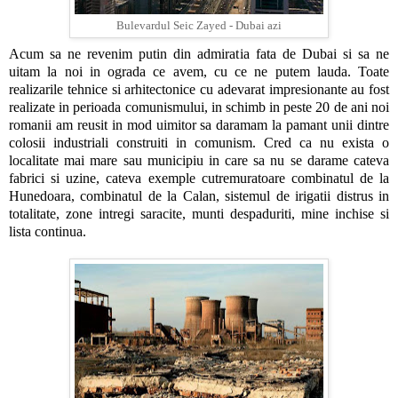
Bulevardul Seic Zayed - Dubai azi
Acum sa ne revenim putin din admiratia fata de Dubai si sa ne
uitam la noi in ograda ce avem, cu ce ne putem lauda. Toate
realizarile tehnice si arhitectonice cu adevarat impresionante au fost
realizate in perioada comunismului, in schimb in peste 20 de ani noi
romanii am reusit in mod uimitor sa daramam la pamant unii dintre
colosii industriali construiti in comunism. Cred ca nu exista o
localitate mai mare sau municipiu in care sa nu se darame cateva
fabrici si uzine, cateva exemple cutremuratoare combinatul de la
Hunedoara, combinatul de la Calan, sistemul de irigatii distrus in
totalitate, zone intregi saracite, munti despaduriti, mine inchise si
lista continua.