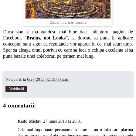
Dubai in zilele noastre
Daca stau si ma gandesc mai bine daca initiatorul paginii de
Facebook “
Brains, not Looks
”, isi doreste sa puna in aplicare
conceptul sunt sigur ca rezultatele vor aparea in cel mai scurt timp.
Sper sa aleaga omul potrivit cu care sa faca o echipa excelenta si sa
puna bazele unei colaborari pe termen mai lung.
Newparts
la
6/27/2013 02:19:00 a.m.
Distribuiți
4 comentarii:
Radu Miclav
27 iunie 2013 la 20:31
Cele mai importante persoane din lume nu au o infatisare placuta
dar au ceva in capul ala care lucreaza permanent. Sa nu uitam, cele