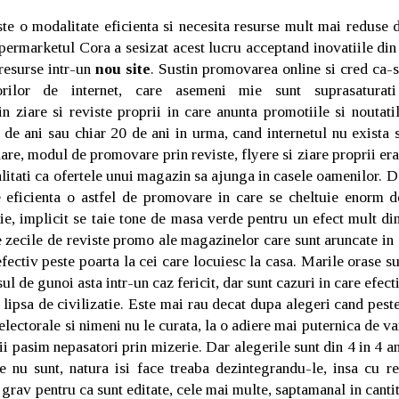
te o modalitate eficienta si necesita resurse mult mai reduse
hypermarketul Cora a sesizat acest lucru acceptand inovatiile din
 resurse intr-un
nou site
. Sustin promovarea online si cred ca-
atorilor de internet, care asemeni mie sunt suprasatura
n ziare si reviste proprii in care anunta promotiile si noutati
e ani sau chiar 20 de ani in urma, cand internetul nu exista s
are, modul de promovare prin reviste, flyere si ziare proprii era 
litati ca ofertele unui magazin sa ajunga in casele oamenilor. Da
 eficienta o astfel de promovare in care se cheltuie enorm d
e, implicit se taie tone de masa verde pentru un efect mult dim
e zecile de reviste promo ale magazinelor care sunt aruncate in 
efectiv peste poarta la cei care locuiesc la casa. Marile orase su
l de gunoi asta intr-un caz fericit, dar sunt cazuri in care efect
n lipsa de civilizatie. Este mai rau decat dupa alegeri cand pest
 electorale si nimeni nu le curata, la o adiere mai puternica de va
ii pasim nepasatori prin mizerie. Dar alegerile sunt din 4 in 4 ani
re nu sunt, natura isi face treaba dezintegrandu-le, insa cu r
grav pentru ca sunt editate, cele mai multe, saptamanal in cantit