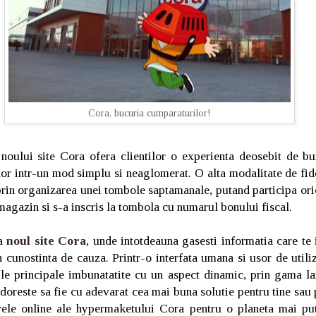
Cora, bucuria cumparaturilor!
noului site Cora ofera clientilor o experienta deosebit de bu
or intr-un mod simplu si neaglomerat. O alta modalitate de fide
prin organizarea unei tombole saptamanale, putand participa ori
magazin si s-a inscris la tombola cu numarul bonului fiscal.
ra
noul site Cora
, unde intotdeauna gasesti informatia care te 
n cunostinta de cauza. Printr-o interfata umana si usor de utiliz
nile principale imbunatatite cu un aspect dinamic, prin gama l
 doreste sa fie cu adevarat cea mai buna solutie pentru tine sau 
tivele online ale hypermaketului Cora pentru o planeta mai pu