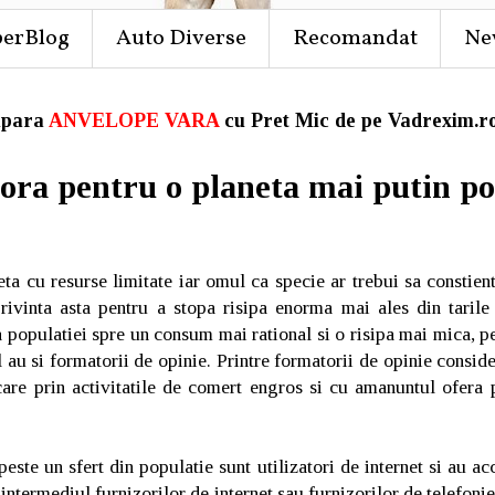
perBlog
Auto Diverse
Recomandat
Ne
para
ANVELOPE VARA
cu Pret Mic de pe Vadrexim.ro
Cora pentru o planeta mai putin po
ta cu resurse limitate iar omul ca specie ar trebui sa constient
rivinta asta pentru a stopa risipa enorma mai ales din tarile 
 populatiei spre un consum mai rational si o risipa mai mica, p
e il au si formatorii de opinie. Printre formatorii de opinie consi
care prin activitatile de comert engros si cu amanuntul ofera
peste un sfert din populatie sunt utilizatori de internet si au a
n intermediul furnizorilor de internet sau furnizorilor de telefoni