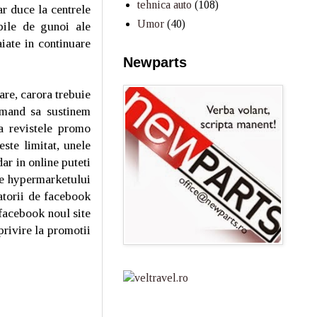
tehnica auto
(108)
ar duce la centrele
Umor
(40)
pile de gunoi ale
aiate in continuare
.
Newparts
are, carora trebuie
omand sa sustinem
la revistele promo
este limitat, unele
ar in online puteti
ile hypermarketului
atorii de facebook
 facebook noul site
privire la promotii