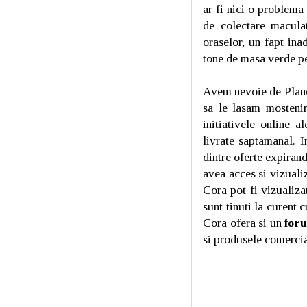
ar fi nici o problema
de colectare macula
oraselor, un fapt ina
tone de masa verde pe
Avem nevoie de Planet
sa le lasam mosteni
initiativele online 
livrate saptamanal. I
dintre oferte expirand
avea acces si vizuali
Cora pot fi vizualiza
sunt tinuti la curent
Cora ofera si un
for
si produsele comerci