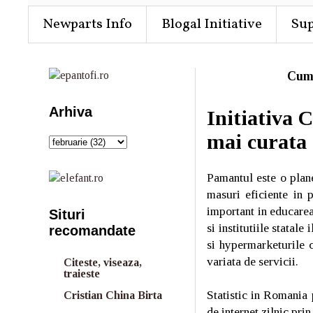
Newparts Info
Blogal Initiative
Su
Cum
Arhiva
Initiativa 
mai curata
Pamantul este o plane
masuri eficiente in p
important in educarea
Situri
si institutiile statal
recomandate
si hypermarketurile 
variata de servicii.
Citeste, viseaza,
traieste
Statistic in Romania 
Cristian China Birta
de internet zilnic pri