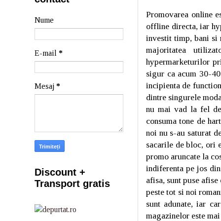
Promovarea online es
Nume
offline directa, iar 
investit timp, bani si
majoritatea utiliz
E-mail
*
hypermarketurilor pri
sigur ca acum 30-40 d
incipienta de function
Mesaj
*
dintre singurele moda
nu mai vad la fel de
consuma tone de harti
noi nu s-au saturat d
sacarile de bloc, ori 
promo aruncate la cosu
indiferenta pe jos di
Discount +
afisa, sunt puse afise
Transport gratis
peste tot si noi roman
sunt adunate, iar ca
magazinelor este mai 