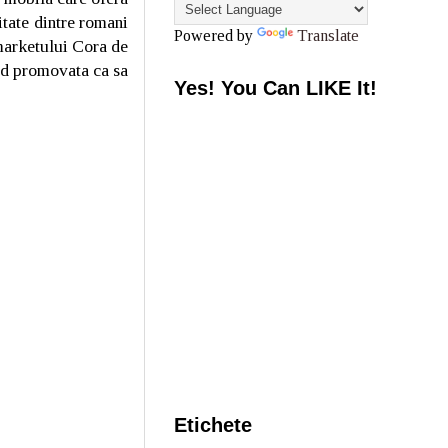
itate dintre romani
Powered by
Translate
rmarketului Cora de
and promovata ca sa
Yes! You Can LIKE It!
Etichete