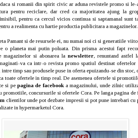
 daca si romanii din spirit civic ar aduna revistele promo si le-
tura pentru reciclare, dar cred ca majoritatea ajung la gro
dmisibil, pentru ca cercul vicios continua si saptamanal sunt t
ntru a realimenta cu hartie productia publicitara a magazinelor
a Pamant si de resursele ei, nu numai noi ci si generatiile viito
re o planeta mai putin poluata. Din prisma acestui fapt rec
ale magazinelor si abonarea la
newsletter
, renuntand astfel 
maginati-va ca intr-o revista promo spatiul destinat ofertelor 
 intre timp sau produsele puse in oferta epuizandu-se din stoc, d
za toate ofertele in timp real. De asemenea ofertele si promoti
te si pe
pagina de facebook
a magazinului, unde zilnic utiliz
 cu promotiile, concursurile si ofertele Cora. Pe langa pagina de
um
clientilor unde pot dezbate impresii si pot pune intrebari cu 
alizate in hypermarketul Cora.