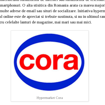
 smartphonuri. O alta stisitica din Romania arata ca marea major
multe adrese de email sau situri de socializare. Initiativa hype
l online este de apreciat si trebuie sustinuta, si nu in ultimul r
tru celelalte lanturi de magazine, mai mari sau mai mici.
Hypermarket Cora