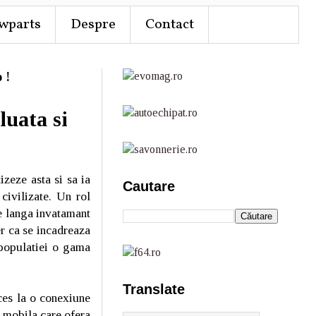
wparts
Despre
Contact
 !
luata si
izeze asta si sa ia
Cautare
civilizate. Un rol
e langa invatamant
der ca se incadreaza
 populatiei o gama
Translate
cces la o conexiune
e mobila care ofera