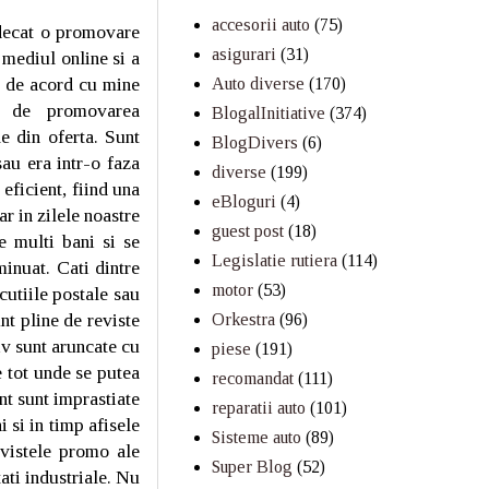
accesorii auto
(75)
 decat o promovare
asigurari
(31)
 mediul online si a
s de acord cu mine
Auto diverse
(170)
ti de promovarea
BlogalInitiative
(374)
le din oferta. Sunt
BlogDivers
(6)
au era intr-o faza
diverse
(199)
eficient, fiind una
eBloguri
(4)
r in zilele noastre
guest post
(18)
e multi bani si se
Legislatie rutiera
(114)
inuat. Cati dintre
motor
(53)
cutiile postale sau
nt pline de reviste
Orkestra
(96)
iv sunt aruncate cu
piese
(191)
e tot unde se putea
recomandat
(111)
nt sunt imprastiate
reparatii auto
(101)
 si in timp afisele
Sisteme auto
(89)
evistele promo ale
Super Blog
(52)
ati industriale. Nu