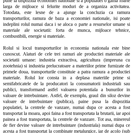
pune la dispozitia economiei nationale si a populatiei o gama foarte
larga de mijloace si felurite moduri de a organiza activitatea.
Totodata, este lesne de a ajunge la concluzia ca ramura
transporturilor, ramura de baza a economiei nationale, isi poate
indeplini rolul numai daca i se aloca o parte a resurselor umane si
materiale ale societatii: forta de munca, mijloace tehnice,
combustibili, energie si materiale.
Rolul si locul transporturilor in economia nationala este bine
cunoscut. Alaturi de cele trei ramuri ale productiei materiale ale
societatii umane: industria extractiva, agricultura (impreuna cu
zootehnia) si industria prelucratoare a materiilor prime furnizate de
primele doua, transporturile constituie a patra ramura a productiei
materiale. Rolul lor consta in a deplasa materiile prime si
semifabricatele de la producatori la consumatorii industriali sau
publici, transformand astfel valoarea potentiala a bunurilor in
valoare de intrebuintare. Astfel, de exemplu, graul din siloz devine
valoare de intrebuintare (publica), paine pusa la dispozitia
populatiei, la centrele de vanzare, numai dupa ce acesta a fost
transportat la moara, apoi faina a fost transportata la brutarii, iar apoi
painea a fost transportata, la centrele de vanzare. Tot asa, minereul
de fier devine valoare de intrebuintare (industriala) numai dupa ce
acesta a fost transportat la combinate metalurgice, iar de acolo (sub