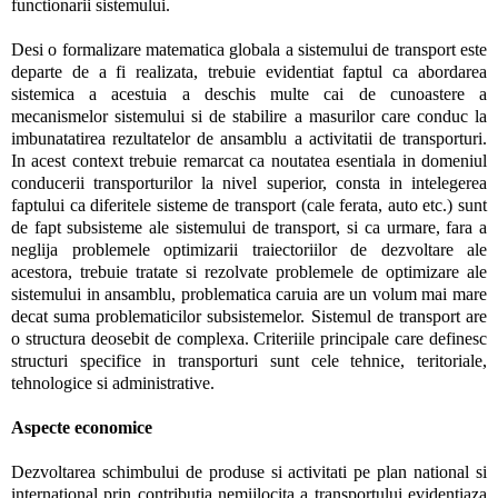
functionarii sistemului.
Desi o formalizare matematica globala a sistemului de transport este
departe de a fi realizata, trebuie evidentiat faptul ca abordarea
sistemica a acestuia a deschis multe cai de cunoastere a
mecanismelor sistemului si de stabilire a masurilor care conduc la
imbunatatirea rezultatelor de ansamblu a activitatii de transporturi.
In acest context trebuie remarcat ca noutatea esentiala in domeniul
conducerii transporturilor la nivel superior, consta in intelegerea
faptului ca diferitele sisteme de transport (cale ferata, auto etc.) sunt
de fapt subsisteme ale sistemului de transport, si ca urmare, fara a
neglija problemele optimizarii traiectoriilor de dezvoltare ale
acestora, trebuie tratate si rezolvate problemele de optimizare ale
sistemului in ansamblu, problematica caruia are un volum mai mare
decat suma problematicilor subsistemelor. Sistemul de transport are
o structura deosebit de complexa. Criteriile principale care definesc
structuri specifice in transporturi sunt cele tehnice, teritoriale,
tehnologice si administrative.
Aspecte economice
Dezvoltarea schimbului de produse si activitati pe plan national si
international prin contributia nemijlocita a transportului evidentiaza