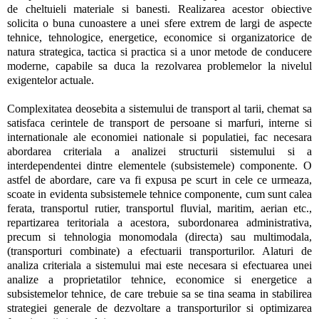
de cheltuieli materiale si banesti. Realizarea acestor obiective
solicita o buna cunoastere a unei sfere extrem de largi de aspecte
tehnice, tehnologice, energetice, economice si organizatorice de
natura strategica, tactica si practica si a unor metode de conducere
moderne, capabile sa duca la rezolvarea problemelor la nivelul
exigentelor actuale.
Complexitatea deosebita a sistemului de transport al tarii, chemat sa
satisfaca cerintele de transport de persoane si marfuri, interne si
internationale ale economiei nationale si populatiei, fac necesara
abordarea criteriala a analizei structurii sistemului si a
interdependentei dintre elementele (subsistemele) componente. O
astfel de abordare, care va fi expusa pe scurt in cele ce urmeaza,
scoate in evidenta subsistemele tehnice componente, cum sunt calea
ferata, transportul rutier, transportul fluvial, maritim, aerian etc.,
repartizarea teritoriala a acestora, subordonarea administrativa,
precum si tehnologia monomodala (directa) sau multimodala,
(transporturi combinate) a efectuarii transporturilor. Alaturi de
analiza criteriala a sistemului mai este necesara si efectuarea unei
analize a proprietatilor tehnice, economice si energetice a
subsistemelor tehnice, de care trebuie sa se tina seama in stabilirea
strategiei generale de dezvoltare a transporturilor si optimizarea