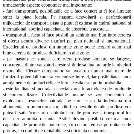
urmatoarele aspecte economice mai importante:
- fara transporturi, posibilitatile de a face comert ar fi fost limitate
strict la piata locala. Pe masura dezvoltarii si perfectionarii
mijloacelor de transport, piata a putut fi extinsa in cadrul national si
international, sporind capacitatea de absorbtie a acesteia.
- transportul a facut si face posibil un schimb mai bun intre cererea
si oferta pentru diverse marfuri pe plan national si international.
Excedentul de produse din anumite zone poate acoperi acum mai
bine cererea de produse deficitare in alte zone.
- pe masura ce zonele care ofera produse similare se largesc,
concurenta dintre vanzatori creste si tinde sa tina preturile la niveluri
rezonabile. Fiecare cumparator va avea un numar mai mare de
furnizori potentiali care sa concureze intre ei, iar posibilitatea unor
aranjamente de preturi ridicate intre acestia este putin probabila.
- este facilitata si incurajata specializarea in activitatea de productie
si comercializare. Colectivitatile umane se vor concentra in
exploatarea resurselor naturale pe care le au la indemana din
abundenta, in prelucrarea lor, stiind ca nevoile de alte produse vor
putea fi satisfăcute prin schimbul cu alte produse si transportul lor
de la o anumita distanta. Astfel devine posibila crearea unor
capacitati de productie puternice, cu costuri reduse pe unitatea de
produs, in conditii de rentabilitate si eficienta economica.