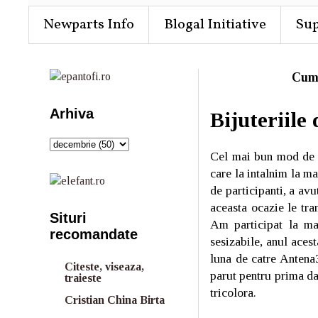
Newparts Info
Blogal Initiative
Su
Cum
Arhiva
Bijuteriile
Cel mai bun mod de a
care la intalnim la m
de participanti, a av
aceasta ocazie le tra
Situri
Am participat la man
recomandate
sesizabile, anul aces
luna de catre Antena
Citeste, viseaza,
parut pentru prima da
traieste
tricolora.
Cristian China Birta