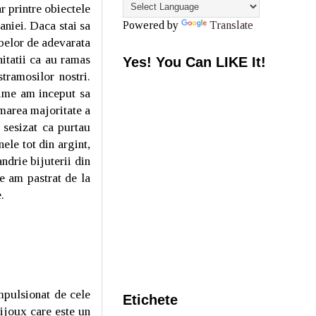
r printre obiectele
aniei. Daca stai sa
Powered by
Translate
abelor de adevarata
nitatii ca au ramas
Yes! You Can LIKE It!
tramosilor nostri.
time am inceput sa
 marea majoritate a
 sesizat ca purtau
nele tot din argint,
ndrie bijuterii din
e am pastrat de la
.
mpulsionat de cele
Etichete
ijoux care este un