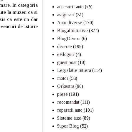
 mare. In categoria
accesorii auto
(75)
zute la muzeu ca si
asigurari
(31)
zis ca este un dar
Auto diverse
(170)
 veacuri de istorie
BlogalInitiative
(374)
BlogDivers
(6)
diverse
(199)
eBloguri
(4)
guest post
(18)
Legislatie rutiera
(114)
motor
(53)
Orkestra
(96)
piese
(191)
recomandat
(111)
reparatii auto
(101)
Sisteme auto
(89)
Super Blog
(52)