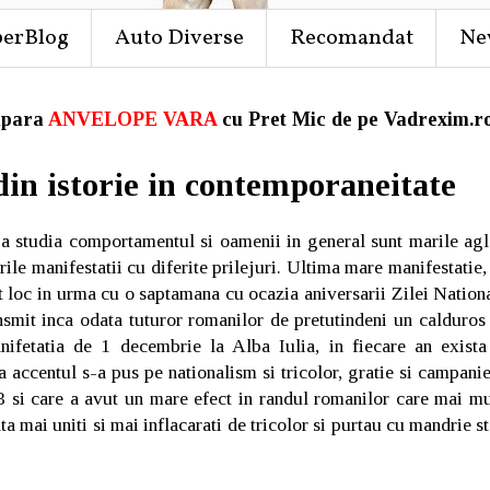
perBlog
Auto Diverse
Recomandat
Ne
para
ANVELOPE VARA
cu Pret Mic de pe Vadrexim.ro
 din istorie in contemporaneitate
 studia comportamentul si oamenii in general sunt marile ag
arile manifestatii cu diferite prilejuri. Ultima mare manifestati
ut loc in urma cu o saptamana cu ocazia aniversarii Zilei Natio
nsmit inca odata tuturor romanilor de pretutindeni un calduros
ifetatia de 1 decembrie la Alba Iulia, in fiecare an exista
ta accentul s-a pus pe nationalism si tricolor, gratie si campani
3 si care a avut un mare efect in randul romanilor care mai mu
ta mai uniti si mai inflacarati de tricolor si purtau cu mandrie 