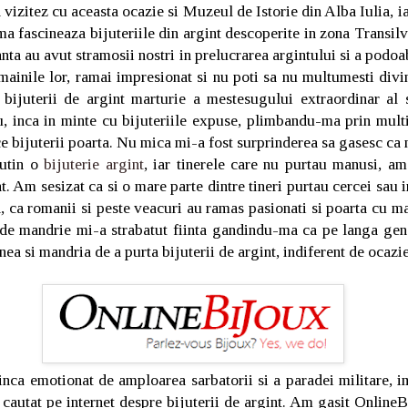
vizitez cu aceasta ocazie si Muzeul de Istorie din Alba Iulia, ia
a fascineaza bijuteriile din argint descoperite in zona Transilv
anta au avut stramosii nostri in prelucrarea argintului si a podo
 mainile lor, ramai impresionat si nu poti sa nu multumesti divi
 bijuterii de argint marturie a mestesugului extraordinar al s
, inca in minte cu bijuteriile expuse, plimbandu-ma prin mul
e bijuterii poarta. Nu mica mi-a fost surprinderea sa gasesc ca
putin o
bijuterie argint
, iar tinerele care nu purtau manusi, am
nt. Am sesizat ca si o mare parte dintre tineri purtau cercei sau i
, ca romanii si peste veacuri au ramas pasionati si poarta cu ma
 de mandrie mi-a strabatut fiinta gandindu-ma ca pe langa gen
nea si mandria de a purta bijuterii de argint, indiferent de ocazie
inca emotionat de amploarea sarbatorii si a paradei militare, i
autat pe internet despre bijuterii de argint. Am gasit OnlineB