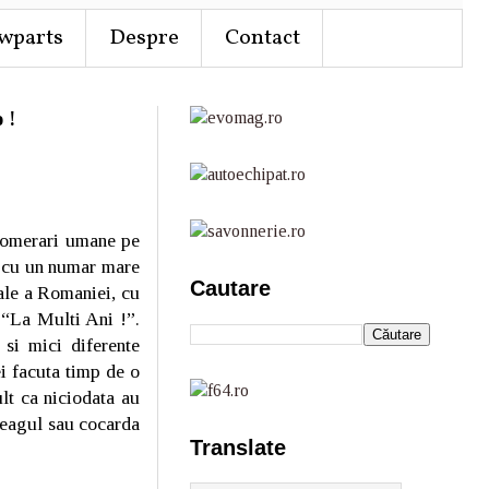
wparts
Despre
Contact
 !
lomerari umane pe
e, cu un numar mare
Cautare
nale a Romaniei, cu
 “La Multi Ani !”.
 si mici diferente
ei facuta timp de o
lt ca niciodata au
steagul sau cocarda
Translate