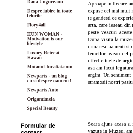
Dana Ungureanu
Aproape in fiecare an 
expuse cel mai mult m
Despre iubire in toate
felurile
te gandesti ce experi
arta, care ieseau din
Flory4all
peste veacuri aceste
HUN WOMAN -
Dupa vizita la muzeu
Motivation is our
lifestyle
urmaresc oamenii si c
Luxury Retreat
femeilor aveau cel 
Hawaii
diferite inele de argi
Motanul-Incaltat.com
asa am facut legatura
argint. Un sentiment
Newparts - un blog
cu si despre oameni !
stramosii nostri pasiu
Newparts Auto
Origamimela
Special Beauty
Seara ajuns acasa si 
Formular de
vazute in Muzeu, am c
contact