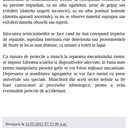
nu prezinte impuritati, sa nu aiba zgarieturi, urme de gripaj sau
exfolieri (datorita ungerii incorecte), sa nu aiba portiuni lustruite
(datorita apasarii anormale), sa nu se observe material suprapus sau
exfolieri datorita oboselii sau ruperii.
Inlocuirea semicuzinetilor se face cand nu mai corespund treptelor
de reparatie, suprafata interioara este deteriorata sau proeminentele
de fixare in locas sunt distruse, ca urmare a rotirii in lagar.
Ca masura de protectie a muncii la repararea mecanismului motor,
se impune folosirea sculelor si dispozitivelor adecvate, in buna stare
pentru manipularea pieselor grele se vor folosi mijloace mecanizate.
Depresarea si asamblarea agregatelor se vor face numai cu prese
universale sau speciale. Muncitorii din acest sector trebuie sa fie
buni cunoscatori ai proceselor tehnologice, pentru a evita
eventualele pericole de accidentare.
Newparts
la
11/05/2012 07:15:00 p.m.