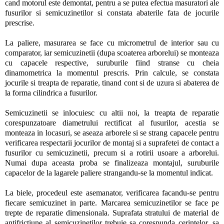
cand motorul este demontat, pentru a se putea efectua masuratori ale
fusurilor si semicuzinetilor si constata abaterile fata de jocurile
prescrise.
La paliere, masurarea se face cu micrometrul de interior sau cu
comparator, iar semicuzinetii (dupa scoaterea arborelui) se monteaza
cu capacele respective, suruburile fiind stranse cu cheia
dinamometrica la momentul prescris. Prin calcule, se constata
jocurile si treapta de reparatie, tinand cont si de uzura si abaterea de
la forma cilindrica a fusurilor.
Semicuzinetii se inlocuiesc cu altii noi, la treapta de reparatie
corespunzatoare diametrului rectificat al fusurilor, acestia se
monteaza in locasuri, se aseaza arborele si se strang capacele pentru
verificarea respectarii jocurilor de montaj si a suprafetei de contact a
fusurilor cu semicuzinetii, precum si a rotirii usoare a arborelui.
Numai dupa aceasta proba se finalizeaza montajul, suruburile
capacelor de la lagarele paliere strangandu-se la momentul indicat.
La biele, procedeul este asemanator, verificarea facandu-se pentru
fiecare semicuzinet in parte. Marcarea semicuzinetilor se face pe
trepte de reparatie dimensionala. Suprafata stratului de material de
antifrictiune al semicuzinetilor trebuie sa corespunda cerintelor, sa