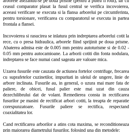
arborele asezandu-se pe doua prisme (pentru a putea fi rotit), iar cu
ceasul comparator plasat la fusul central se verifica incovoierea,
aceeasi verificare se executa si la flansa arborelui pe circumferinta,
pentru torsionare, verificarea cu comparatorul se executa in partea
frontala a flansei.
Incovoierea si rasucirea se inlatura prin indreptarea arborelui cotit la
rece, cu o presa hidraulica, arborele fiind sprijinit pe doua prisme.
Abaterea admisa este de 0.005 mm pentru autoturisme si de 0.02 -
0.05 mm pentru autocamioane. La arborii cotiti din fonta nodulara,
indreptarea se face numai cand sageata are valoare mica.
Uzarea fusurile este cauzata de actiunea fortelor centrifuge, frecarea
cu suprafetelor cuzinetilor, impuritati in uleiul de ungere, linie de
arbore inclinata. Fusurile au, in general, o uzura mai mare fata de
paliere, de obicei, fusul palier este mai uzat din cauza
dezechilibrului dat de volant. Remedierea consta in rectificarea
fusurilor pe masini de rectificat arbori cotiti, la treapta de reparatie
corespunzatoare. Fusurile paliere se rectifica, respectand
coaxialitatea lor.
Cand rectificarea arborilor a atins cota maxima, se reconditioneaza
prin majorarea diametrului fusurilor, folosind una din metodele: