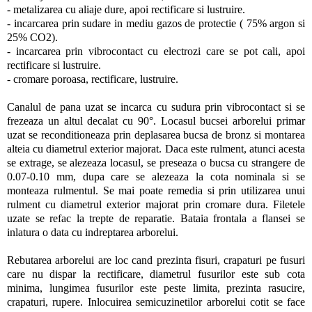
- metalizarea cu aliaje dure, apoi rectificare si lustruire.
- incarcarea prin sudare in mediu gazos de protectie ( 75% argon si
25% CO2).
- incarcarea prin vibrocontact cu electrozi care se pot cali, apoi
rectificare si lustruire.
- cromare poroasa, rectificare, lustruire.
Canalul de pana uzat se incarca cu sudura prin vibrocontact si se
frezeaza un altul decalat cu 90°. Locasul bucsei arborelui primar
uzat se reconditioneaza prin deplasarea bucsa de bronz si montarea
alteia cu diametrul exterior majorat. Daca este rulment, atunci acesta
se extrage, se alezeaza locasul, se preseaza o bucsa cu strangere de
0.07-0.10 mm, dupa care se alezeaza la cota nominala si se
monteaza rulmentul. Se mai poate remedia si prin utilizarea unui
rulment cu diametrul exterior majorat prin cromare dura. Filetele
uzate se refac la trepte de reparatie. Bataia frontala a flansei se
inlatura o data cu indreptarea arborelui.
Rebutarea arborelui are loc cand prezinta fisuri, crapaturi pe fusuri
care nu dispar la rectificare, diametrul fusurilor este sub cota
minima, lungimea fusurilor este peste limita, prezinta rasucire,
crapaturi, rupere. Inlocuirea semicuzinetilor arborelui cotit se face