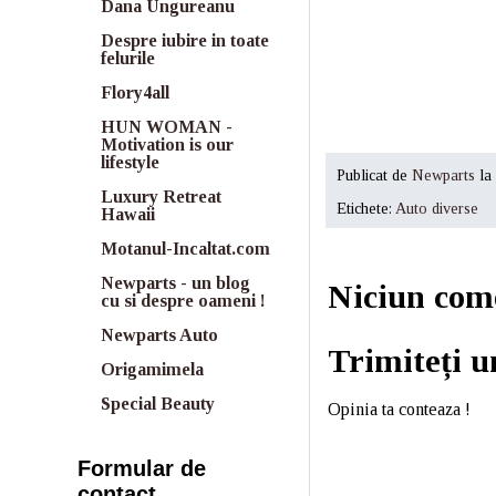
Dana Ungureanu
Despre iubire in toate
felurile
Flory4all
HUN WOMAN -
Motivation is our
lifestyle
Publicat de
Newparts
la
Luxury Retreat
Etichete:
Auto diverse
Hawaii
Motanul-Incaltat.com
Newparts - un blog
Niciun com
cu si despre oameni !
Newparts Auto
Trimiteți 
Origamimela
Special Beauty
Opinia ta conteaza !
Formular de
contact