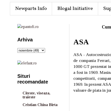
Newparts Info
Blogal Initiative
Su
Cum
Arhiva
ASA
ASA - Autocostruzioni
de compania Ferrari,
1000 GT prezentat in 
a fost in 1969. Masin
Situri
competitorii, compan
recomandate
1969. In prezent ASA 
valoare de piata in j
Citeste, viseaza,
traieste
Cristian China Birta