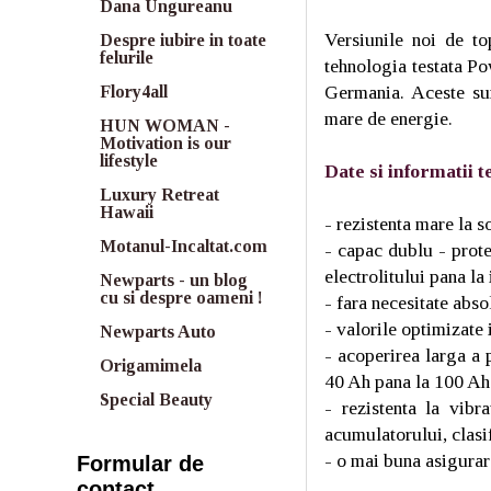
Dana Ungureanu
Versiunile noi de t
Despre iubire in toate
felurile
tehnologia testata Po
Germania. Aceste su
Flory4all
mare de energie.
HUN WOMAN -
Motivation is our
lifestyle
Date si informatii t
Luxury Retreat
Hawaii
- rezistenta mare la 
Motanul-Incaltat.com
- capac dublu - prote
electrolitului pana l
Newparts - un blog
cu si despre oameni !
- fara necesitate abso
- valorile optimizate 
Newparts Auto
- acoperirea larga a 
Origamimela
40 Ah pana la 100 Ah
Special Beauty
- rezistenta la vibr
acumulatorului, clas
- o mai buna asigurare
Formular de
contact