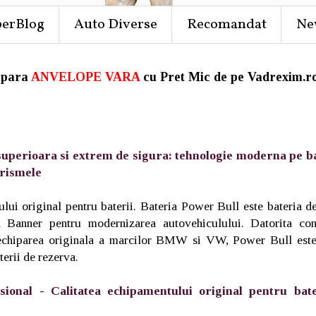
perBlog
Auto Diverse
Recomandat
Ne
para
ANVELOPE VARA
cu Pret Mic de pe Vadrexim.ro
uperioara si extrem de sigura: tehnologie moderna pe ba
urismele
lui original pentru baterii. Bateria Power Bull este bateria d
 Banner pentru modernizarea autovehiculului. Datorita con
 echiparea originala a marcilor BMW si VW, Power Bull este
terii de rezerva.
sional - Calitatea echipamentului original pentru bat