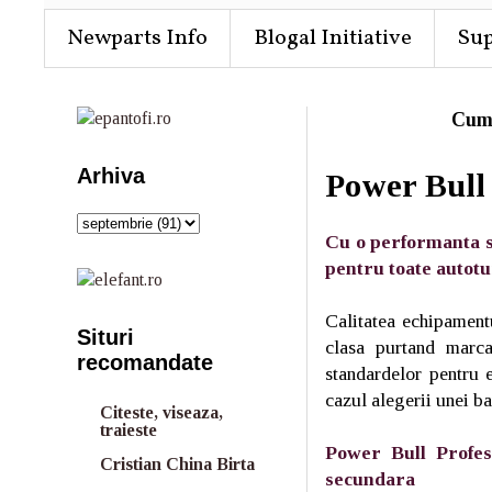
Newparts Info
Blogal Initiative
Su
Cum
Arhiva
Power Bull
Cu o performanta s
pentru toate autot
Calitatea echipamentu
Situri
clasa purtand marca
recomandate
standardelor pentru
cazul alegerii unei ba
Citeste, viseaza,
traieste
Power Bull Profes
Cristian China Birta
secundara