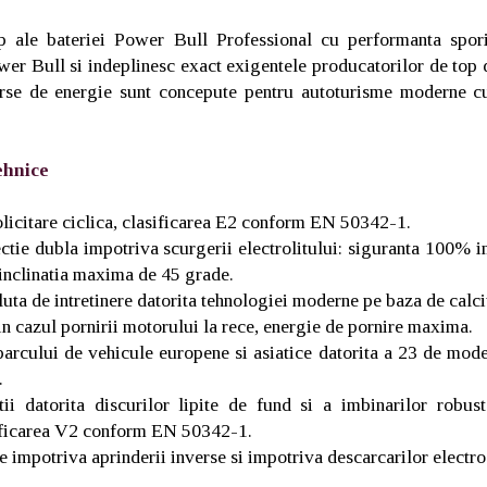
op ale bateriei Power Bull Professional cu performanta spor
wer Bull si indeplinesc exact exigentele producatorilor de top 
rse de energie sunt concepute pentru autoturisme moderne c
ehnice
solicitare ciclica, clasificarea E2 conform EN 50342-1.
ctie dubla impotriva scurgerii electrolitului: siguranta 100% i
a inclinatia maxima de 45 grade.
luta de intretinere datorita tehnologiei moderne pe baza de calci
in cazul pornirii motorului la rece, energie de pornire maxima.
parcului de vehicule europene si asiatice datorita a 23 de mode
.
atii datorita discurilor lipite de fund si a imbinarilor robus
ificarea V2 conform EN 50342-1.
 impotriva aprinderii inverse si impotriva descarcarilor electro