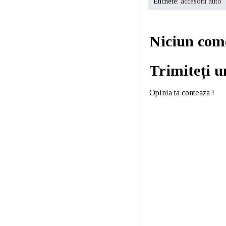
Etichete:
accesorii auto
Niciun com
Trimiteți 
Opinia ta conteaza !