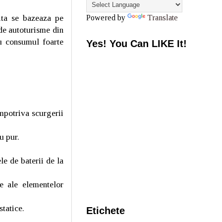
ita se bazeaza pe
Powered by
Translate
de autoturisme din
u consumul foarte
Yes! You Can LIKE It!
mpotriva scurgerii
u pur.
le de baterii de la
te ale elementelor
statice.
Etichete