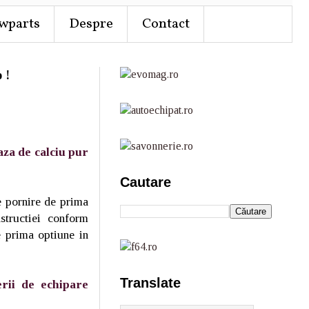
wparts
Despre
Contact
 !
za de calciu pur
Cautare
e pornire de prima
structiei conform
 prima optiune in
Translate
erii de echipare