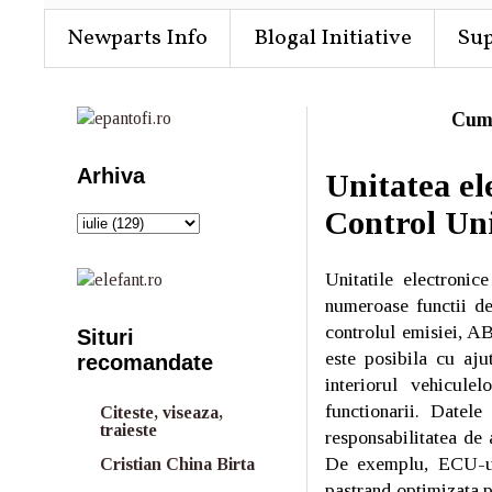
Newparts Info
Blogal Initiative
Su
Cum
Arhiva
Unitatea el
Control Uni
Unitatile electronic
numeroase functii de
controlul emisiei, AB
Situri
este posibila cu aju
recomandate
interiorul vehicule
functionarii. Datele
Citeste, viseaza,
traieste
responsabilitatea de 
De exemplu, ECU-ul m
Cristian China Birta
pastrand optimizata 