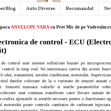
perBlog
Auto Diverse
Recomandat
Ne
para
ANVELOPE VARA
cu Pret Mic de pe Vadrexim.ro
ectronica de control - ECU (Electr
t)
e de control sunt sisteme sofisticate bazate pe microproces
 control in timp real. Ne intereseaza cateva din aceste func
S-ului, transmisiei, aerului conditionat, motorului. Supervizar
torul datelor colectate de la o varietate de senzori atasati
lor. Sensorii masoara valorile si starile parametrilor vehi
 colectate sunt continuu transferate catre fiecare unitate d
a realiza ajustarile si setarile necesare pentru o functionare o
otorului poate controla cantitatea de carburant injectata f
performanta motorului. Deasemenea, poate asigura protectie mot