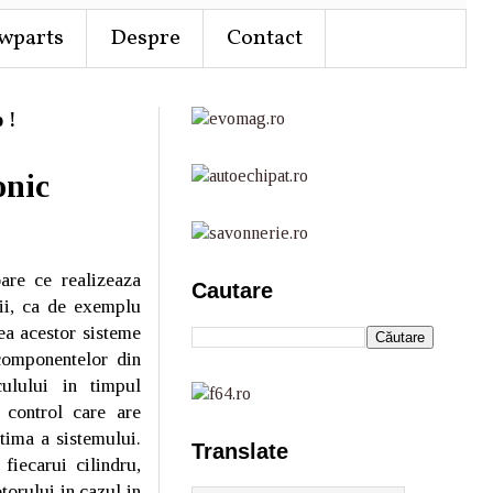
wparts
Despre
Contact
 !
onic
oare ce realizeaza
Cautare
tii, ca de exemplu
ea acestor sisteme
 componentelor din
culului in timpul
e control care are
ptima a sistemului.
Translate
iecarui cilindru,
orului in cazul in