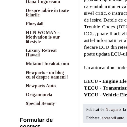
Dana Ungureanu
care intalnirii unei 
Despre iubire in toate
nivel critic, o instr
felurile
de iesire. Datele ce 
Flory4all
Trouble Codes (DTC)
HUN WOMAN -
DCU, poate fi achizit
Motivation is our
astfel informatii vi
lifestyle
fiecare ECU din retea
Luxury Retreat
poate updata ECU-ul 
Hawaii
Motanul-Incaltat.com
Un autocamion modern 
Newparts - un blog
cu si despre oameni !
EECU - Engine Elec
Newparts Auto
TECU - Transmissio
VECU - Vehicle Ele
Origamimela
Special Beauty
Publicat de
Newparts
la
Etichete:
accesorii auto
Formular de
contact