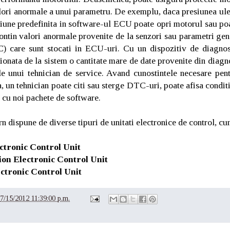
valori anormale a unui parametru. De exemplu, daca presiunea ul
uctiune predefinita in software-ul ECU poate opri motorul sau p
contin valori anormale provenite de la senzori sau parametri ge
 care sunt stocati in ECU-uri. Cu un dispozitiv de diagnost
ionata de la sistem o cantitate mare de date provenite din diagn
tale unui tehnician de service. Avand cunostintele necesare pe
, un tehnician poate citi sau sterge DTC-uri, poate afisa conditi
cu noi pachete de software.
dispune de diverse tipuri de unitati electronice de control, cum
tronic Control Unit
n Electronic Control Unit
ctronic Control Unit
7/15/2012 11:39:00 p.m.