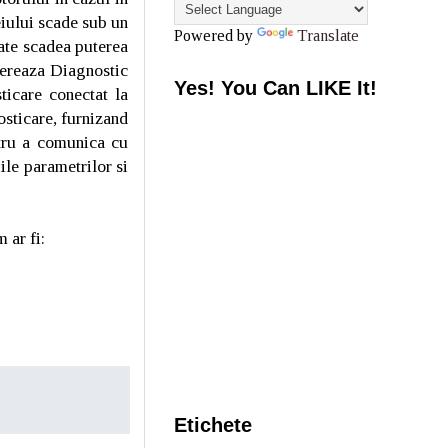
eiului scade sub un
Powered by
Translate
oate scadea puterea
nereaza Diagnostic
Yes! You Can LIKE It!
icare conectat la
osticare, furnizand
ntru a comunica cu
ile parametrilor si
 ar fi:
Etichete