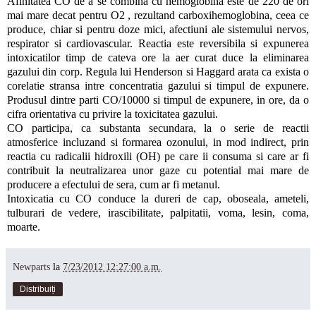
Afinitatea CO de a se combina cu hemoglobina este de 220 de ori
mai mare decat pentru O2 , rezultand carboxihemoglobina, ceea ce
produce, chiar si pentru doze mici, afectiuni ale sistemului nervos,
respirator si cardiovascular. Reactia este reversibila si expunerea
intoxicatilor timp de cateva ore la aer curat duce la eliminarea
gazului din corp. Regula lui Henderson si Haggard arata ca exista o
corelatie stransa intre concentratia gazului si timpul de expunere.
Produsul dintre parti CO/10000 si timpul de expunere, in ore, da o
cifra orientativa cu privire la toxicitatea gazului.
CO participa, ca substanta secundara, la o serie de reactii
atmosferice incluzand si formarea ozonului, in mod indirect, prin
reactia cu radicalii hidroxili (OH) pe care ii consuma si care ar fi
contribuit la neutralizarea unor gaze cu potential mai mare de
producere a efectului de sera, cum ar fi metanul.
Intoxicatia cu CO conduce la dureri de cap, oboseala, ameteli,
tulburari de vedere, irascibilitate, palpitatii, voma, lesin, coma,
moarte.
Newparts
la
7/23/2012 12:27:00 a.m.
Distribuiți