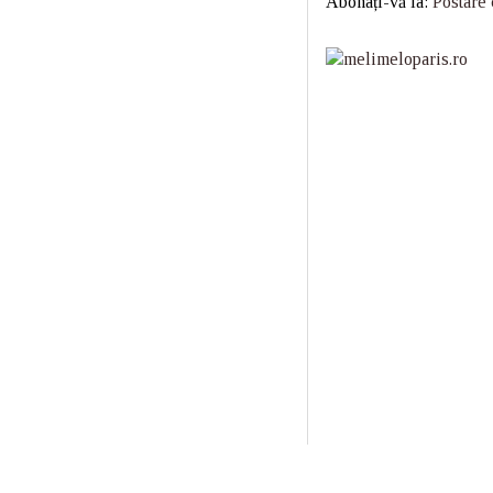
Abonați-vă la:
Postare