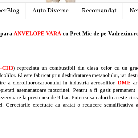
perBlog
Auto Diverse
Recomandat
Ne
para
ANVELOPE VARA
cu Pret Mic de pe Vadrexim.ro
-CH3
) reprezinta un combustibil din clasa celor cu un gra
lcolilor. El este fabricat prin deshidratarea metanolului, iar dest
ire a clorofluorocarbonului in industria aerosolilor.
DME
are
pietati asemanatoare motorinei. Pentru a fi gasit permanent
ezervoare la presiunea de 9 bar. Puterea sa calorifica este cir
ei. Cercetarile efectuate au aratat o reducere semnificativa a