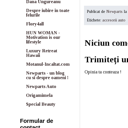
Dana Ungureanu
Despre iubire in toate
Publicat de
Newparts
la
felurile
Etichete:
accesorii auto
Flory4all
HUN WOMAN -
Motivation is our
Niciun com
lifestyle
Luxury Retreat
Hawaii
Trimiteți 
Motanul-Incaltat.com
Opinia ta conteaza !
Newparts - un blog
cu si despre oameni !
Newparts Auto
Origamimela
Special Beauty
Formular de
contact