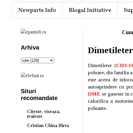
Newparts Info
Blogal Initiative
Su
Cum
Arhiva
Dimetileter
Dimetileter (
CH3-O
poluare, din familia a
este aceea de inlocu
autoaprindere cu pro
Situri
DME
se gaseste in r
recomandate
calorifica a motorin
poluante.
Citeste, viseaza,
traieste
Cristian China Birta