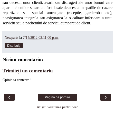
sau decesul unor clienti, avarii sau distrugeri ale unor bunuri care
apartin clientilor si care au fost lasate de acestia in spatiile de cazare
repartizate sau special amenajate (receptie, garderoba etc),
neasigurarea integrala sau asigurarea la o calitate inferioara a unui
serviciu sau a pachetului de servicii cumparat de client.
Newparts
la
7/14/2012 02:11:00 p.m.
Distribuiți
Niciun comentariu:
Trimiteți un comentariu
Opinia ta conteaza !
‹
›
Pagina de pornire
Afișați versiunea pentru web