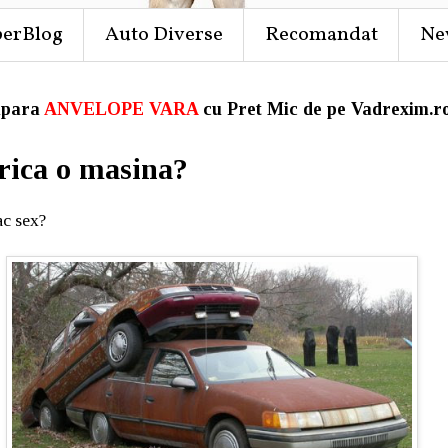
perBlog
Auto Diverse
Recomandat
Ne
para
ANVELOPE VARA
cu Pret Mic de pe Vadrexim.ro
rica o masina?
ac sex?