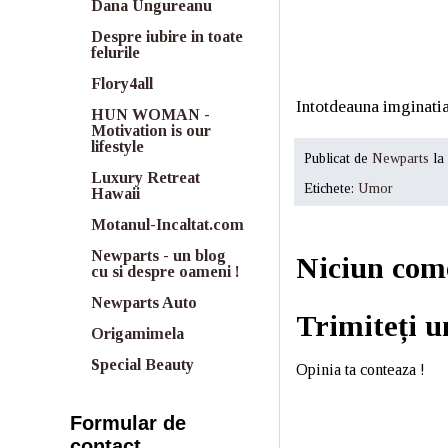
Dana Ungureanu
Despre iubire in toate
felurile
Flory4all
Intotdeauna imginatia
HUN WOMAN -
Motivation is our
lifestyle
Publicat de
Newparts
la
Luxury Retreat
Etichete:
Umor
Hawaii
Motanul-Incaltat.com
Newparts - un blog
Niciun com
cu si despre oameni !
Newparts Auto
Trimiteți 
Origamimela
Special Beauty
Opinia ta conteaza !
Formular de
contact