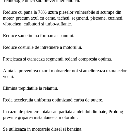
Tehnologie unica sub brevet international.
Reduce cu pana la 78% uzura pieselor vulnerabile si scumpe din
motor, precum axul cu came, tacheti, segmenti, pistoane, cuzineti,
vibrochen, culbutori si turbo-suflante.
Reduce sau elimina formarea spanului.
Reduce costurile de intretinere a motorului.
Protejeaza si etanseaza segmentii redand compresia optima.
Ajuta la prevenirea uzurii motoarelor noi si amelioreaza uzura celor
vechi.
Elimina trepidatiile la relantiu.
Reda acceleratia uniforma optimizand curba de putere.
In cazul de pierdere totala sau partiala a uleiului din baie, Prolong
previne griparea instantanee a motorului.
Se utilizeaza in motoarele diesel si benzina.