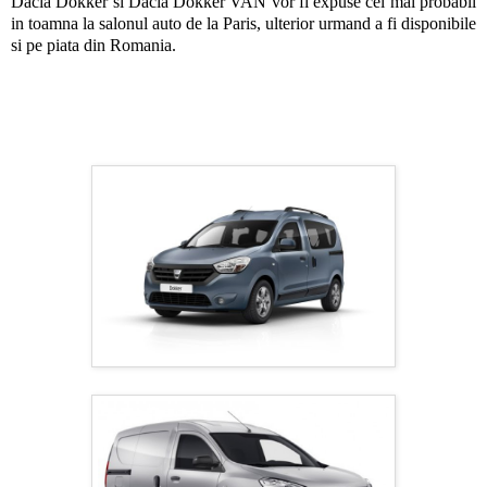
Dacia Dokker si Dacia Dokker VAN vor fi expuse cel mai probabil
in toamna la salonul auto de la Paris, ulterior urmand a fi disponibile
si pe piata din Romania.